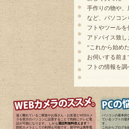
手作りの物や、
など、パソコン
フトやツールを
アドバイス致し
”これから始め
お伺いする前ま
フトの情報を調
遠く離れているご家族やお孫さん・お友達とWEBカメ
パソコンの基本的
ラを双方のパソコンに設置することで気軽にテレビ電
ているソフトの使
話が可能になります。 しかも
通話料無料使えます
！
す。
防犯カメラとしての利用も可能です。留守中は携帯電
これからブログを