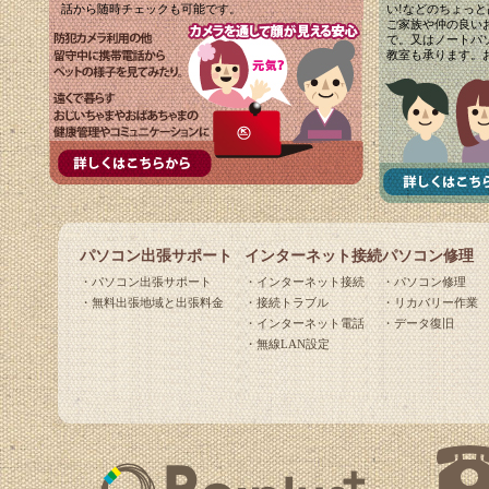
話から随時チェックも可能です。
い!などのちょっ
ご家族や仲の良い
で。又はノートパ
教室も承ります。
パソコン出張サポート
インターネット接続
パソコン修理
・
パソコン出張サポート
・
インターネット接続
・
パソコン修理
・
無料出張地域と出張料金
・
接続トラブル
・
リカバリー作業
・
インターネット電話
・
データ復旧
・
無線LAN設定